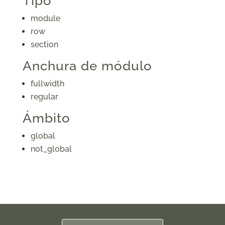
Tipo
module
row
section
Anchura de módulo
fullwidth
regular
Ámbito
global
not_global