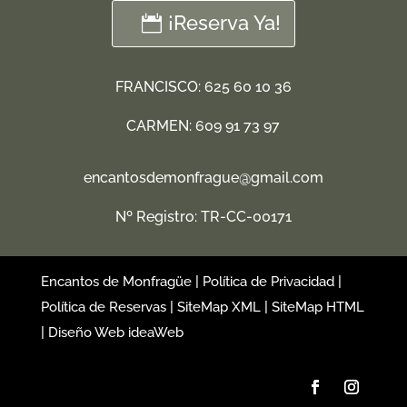
¡Reserva Ya!
FRANCISCO:
625 60 10 36
CARMEN:
609 91 73 97
encantosdemonfrague@gmail.com
Nº Registro: TR-CC-00171
|
|
Encantos de Monfragüe
Política de Privacidad
|
|
Política de Reservas
SiteMap XML
SiteMap HTML
|
Diseño Web ideaWeb